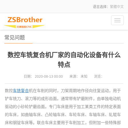
语言选择：
繁體中文
Toggl
navig
常见问题
数控车铣复合机厂家的自动化设备有什么
特点
日期：
2020-08-13 00:00
来源：
未知
浏览：
数控
车铣复合
机在车削的同时，刀架周期地作径向往复运动，用于
铲车铣刀、滚刀等的成形齿面。通常带有铲磨附件，由单独电动机
驱动的小砂轮铲磨齿面。专门车床是用于加工某类工件的特定表面
的车床，如曲轴车床、凸轮轴车床、车轮车床、车轴车床、轧辊车
床和钢锭车床等。联合车床主要用于车削加工，但附加一些特殊部