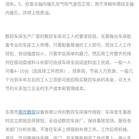
消失。5、检查主轴内锥孔空气吹气是否正常，用干净棉布擦拭主轴
内锥孔，并喷上轻质油。
数控车床生产厂家的数控车床对工人的要求较低，无需每台车床配
备专业的车床工人师傅，只需配备普通的工人即可，而且工人工作
轻松，劳动强度较小，只需学会简单的磨刀，然后将工件整齐的排
列在振动盘或料斗处即可由该车床全自动送料加工完成，一般一人
可看4--10台（因具体工件而异），效率高，节省人力资源，一般几
个月到半年左右的工人工资即可抵扣购买数控车床的本金，可大大
节约众多加工企业的生产成本和管理成本。
东莞市
周氏数控
设备有限公司的数控车床操作规程：车床发生事故
时应立即按总停按钮，全自动数控车床厂，保持事故现场，报告有
关部门分析处理。不准在车床上焊接和补焊工件。工作后将机械、
液压、气动等操作手柄、伐门、开关等板到非工作位置上。停止车