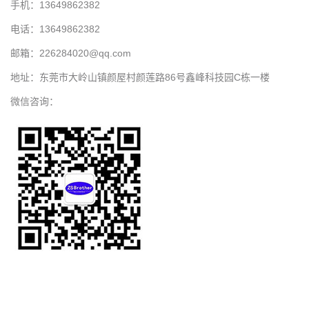
手机：13649862382
电话：13649862382
邮箱：226284020@qq.com
地址：东莞市大岭山镇颜屋村颜莲路86号鑫峰科技园C栋一楼
微信咨询：