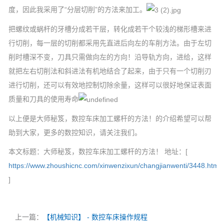
度，因此我采用了“分层切削”的方法来加工。
把螺纹或蜗杆的牙槽分成若干层，转化成若干个较浅的梯形槽来进
行切削，每一层的切削都采用先直进后向左的车削方法。由于左切
削时槽深不变，刀具只需做向左的方向！沿导轨方向，进给，这样
就把左右切削法和斜进法有机地结合了起来，由于只有一个切削刃
进行切削，还可以有效地控制切除余量，这样可以很好地保证表面
质量和刀具的使用寿命
以上便是大师秘笈，数控车床加工螺杆的方法！的介绍希望可以帮
助到大家，更多的数控知识，请关注我们。
本文标题：大师秘笈，数控车床加工螺杆的方法！ 地址：[
https://www.zhoushicnc.com/xinwenzixun/changjianwenti/3448.html
]
上一篇：
【机械知识】 - 数控车床操作规程