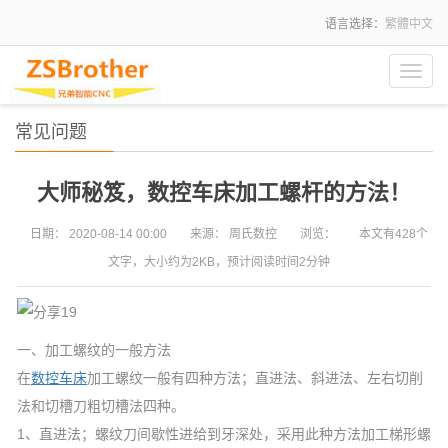
语言选择：
繁體中文
Toggl
navig
常见问题
大师秘笈，数控车床加工螺杆的方法！
日期：
2020-08-14 00:00
来源：
周氏数控
浏览：
本文有428个
文字，大小约为2KB，预计阅读时间2分钟
一、加工螺纹的一般方法
在
数控车床
加工螺纹一般有四种方法；直进法、斜进法、左右切削
法和切槽刀粗切槽法四种。
1、直进法；螺纹刀间歇性进给到牙深处，采用此种方法加工梯形螺