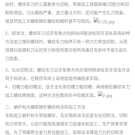
纹时，螺纹车刀的三面都参与切削，导致加工排屑困难(切削力和切
削热增加，刀尖磨损严重，进刀量过大时，还可能产生扎刀现象。
很显然加工大螺距梯形螺纹和蜗杆是不可取的。
2、斜进法；螺纹车刀沿牙型角方向斜向间歇进给到牙深处采用此种
方法加工梯形螺纹时，螺纹车刀始终只有一侧刀刃参加切削，从而
排屑比较顺利刀尖的受力和受热情况有所改善在车削中不易引起扎
刀现象。
3、左右切削法；螺纹车刀沿牙型角方向交错间隙进给至牙深该方法
同于斜进法，在数控车床上采用宏程序编程来实现。
4、切槽刀粗切槽法；该方法先用切槽刀粗切槽，再用梯形螺纹车刀
加工螺纹两侧面，这种方法在数控车中较难实现。
二、蜗杆和大螺距梯形螺纹特点和加工方法
车削加工蜗杆和大导程螺纹，无论用斜进法还是左右切削法，切削
抗力非常大，以前只能用高速钢车刀低速车削加工，生产效率非常
低。为了用硬质合金刀具也能加工，就得设法降低刀刃的切削深