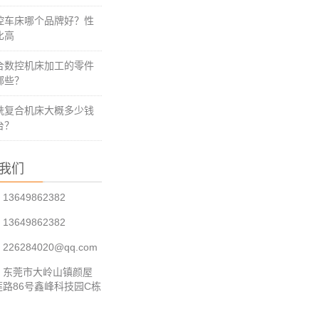
控车床哪个品牌好？性
比高
合数控机床加工的零件
哪些？
铣复合机床大概多少钱
台？
我们
3649862382
3649862382
26284020@qq.com
：东莞市大岭山镇颜屋
莲路86号鑫峰科技园C栋