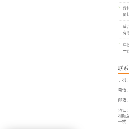
数
价
适
有
车
一
联系
手机：1
电话：1
邮箱：2
地址
村颜
一楼