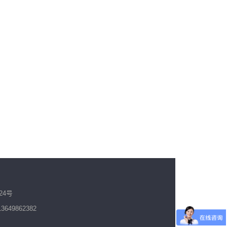
24号
49862382