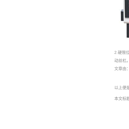
2.硬
动丝杠
文章由：数
以上便
本文标