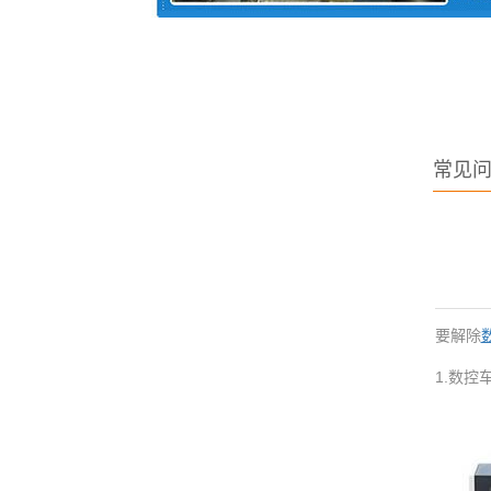
常见
要解除
1.数