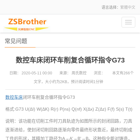
语言选择：
繁體中文
Toggl
navig
常见问题
数控车床闭环车削复合循环指令G73
日期：
2020-05-11 00:00
来源：
周氏数控
浏览：
本文有266个
文字，大小约为2KB，预计阅读时间1分钟
数控车床
闭环车削复合循环指令G73
格式:G73 U(ΔI) W(ΔK) R(r) P(ns) Q(nf) X(Δx) Z(Δz) F(f) S(s) T(t)
说明：该功能在切削工件时刀具轨迹为如图所示的封闭回路，刀具
逐渐进给，使封闭切削回路逐渐向零件最终形状靠近，最终切削成
工件的形状，其精加工路径为A→A'→B'→B。这种指令能对铸造，