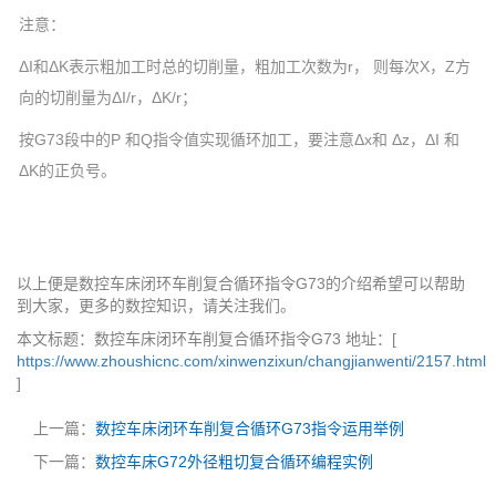
注意：
ΔI和ΔK表示粗加工时总的切削量，粗加工次数为r， 则每次X，Z方
向的切削量为ΔI/r，ΔK/r；
按G73段中的P 和Q指令值实现循环加工，要注意Δx和 Δz，ΔI 和
ΔK的正负号。
以上便是数控车床闭环车削复合循环指令G73的介绍希望可以帮助
到大家，更多的数控知识，请关注我们。
本文标题：数控车床闭环车削复合循环指令G73 地址：[
https://www.zhoushicnc.com/xinwenzixun/changjianwenti/2157.html
]
上一篇：
数控车床闭环车削复合循环G73指令运用举例
下一篇：
数控车床G72外径粗切复合循环编程实例