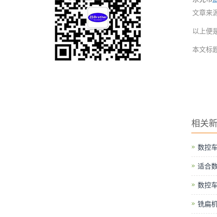
文章来源:h
以上便
本文标
相关
数控
适合
数控
铣扁