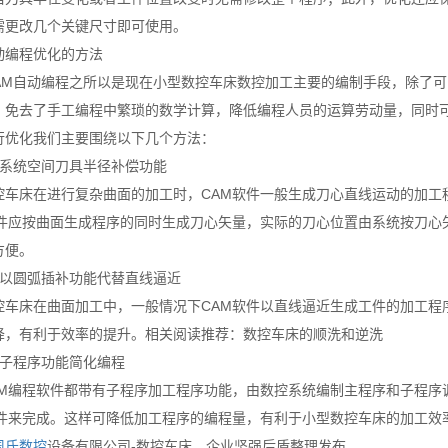
需更改几个关键尺寸即可使用。
动编程优化的方法
/CAM自动编程之所以是现在小型数控车床数控加工主要的编制手段，除了
，免去了手工编程中繁琐的数学计算，降低编程人员的运算劳动量，同时
行优化我们主要围绕以下几个方法：
挥系统空间刀具半径补偿功能
控车床在进行复杂曲面的加工时，CAM软件一般生成刀心直线运动的加工
软件应按曲面生成程序的同时生成刀心矢量，实际的刀心位置由系统按刀心
方便。
量以圆弧插补功能代替直线逼近
控车床在曲面加工中，一般情况下CAM软件以直线逼近生成工件的加工程
降，有利于效率的提升。相关阅读推荐：数控车床的顺洗和逆洗
用子程序功能简化编程
AM编程软件都带有子程序加工程序功能，由数控系统编制主程序和子程序
软件来完成。这样可降低加工程序的编程量，有利于小型数控车床的加工效
周氏数控
设备有限公司-数控车床，企业坚强后盾整理发布。