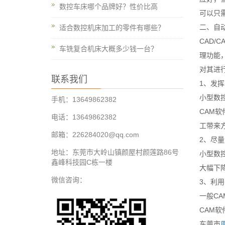
数控车床哪个品牌好？性价比高
可以只
二、自
适合数控机床加工的零件有哪些？
CAD
车铣复合机床大概多少钱一台？
理功能
对其进
联系我们
1、发
小型数
手机：13649862382
CAM
电话：13649862382
工带来
邮箱：226284020@qq.com
2、尽
地址：东莞市大岭山镇颜屋村颜莲路86号
小型数
鑫峰科技园C栋一楼
大幅下
微信咨询：
3、利
一般C
CAM
东莞市