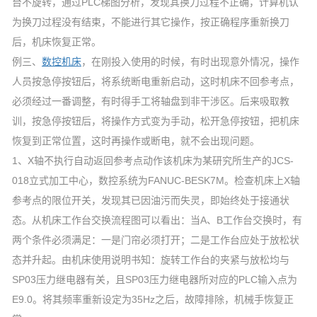
台不旋转，通过PLC梯图分析，发现其换刀过程不正确，计算机认
为换刀过程没有结束，不能进行其它操作，按正确程序重新换刀
后，机床恢复正常。
例三、
数控机床
，在刚投入使用的时候，有时出现意外情况，操作
人员按急停按钮后，将系统断电重新启动，这时机床不回参考点，
必须经过一番调整，有时得手工将轴盘到非干涉区。后来吸取教
训，按急停按钮后，将操作方式变为手动，松开急停按钮，把机床
恢复到正常位置，这时再操作或断电，就不会出现问题。
1、X轴不执行自动返回参考点动作该机床为某研究所生产的JCS-
018立式加工中心，数控系统为FANUC-BESK7M。检查机床上X轴
参考点的限位开关，发现其已因油污而失灵，即始终处于接通状
态。从机床工作台交换流程图可以看出：当A、B工作台交换时，有
两个条件必须满足：一是门帘必须打开；二是工作台应处于放松状
态并升起。由机床使用说明书知：旋转工作台的夹紧与放松均与
SP03压力继电器有关，且SP03压力继电器所对应的PLC输入点为
E9.0。将其频率重新设定为35Hz之后，故障排除，机械手恢复正