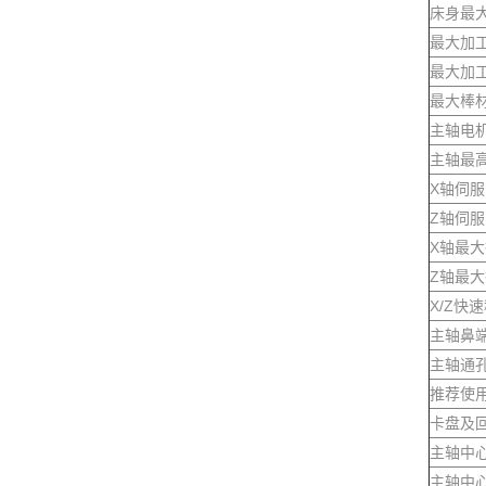
床身最
最大加
最大加
最大棒
主轴电
主轴最
X轴伺
Z轴伺
X轴最
Z轴最
X/Z快
主轴鼻
主轴通
推荐使
卡盘及
主轴中
主轴中