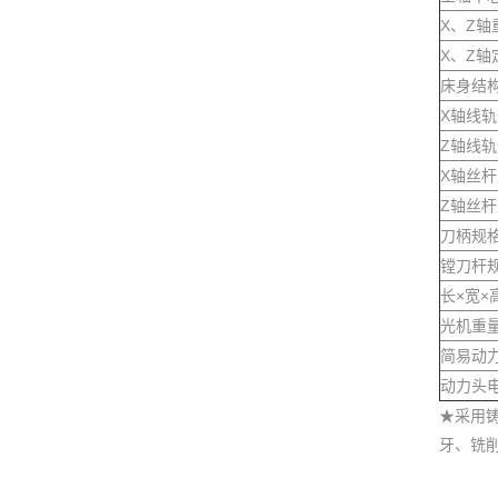
X、Z轴
X、Z轴
床身结
X轴线
Z轴线
X轴丝杆
Z轴丝杆
刀柄规
镗刀杆
长×宽×
光机重
简易动
动力头
★采用
牙、铣