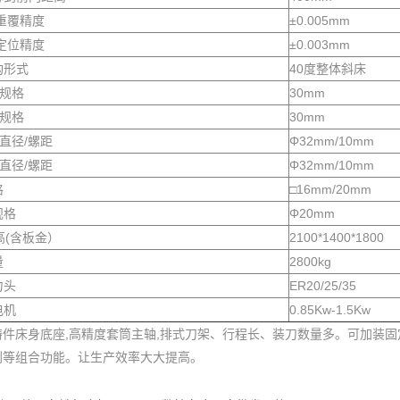
重覆精度
±0.005mm
定位精度
±0.003mm
构形式
40度整体斜床
轨规格
30mm
轨规格
30mm
直径/螺距
Φ32mm/10mm
直径/螺距
Φ32mm/10mm
格
□16mm/20mm
规格
Φ20mm
高(含板金）
2100*1400*1800
量
2800kg
力头
ER20/25/35
电机
0.85Kw-1.5Kw
铸件床身底座,高精度套筒主轴,排式刀架、行程长、装刀数量多。可加装
削等组合功能。让生产效率大大提高。