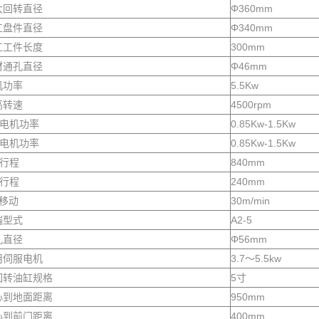
大回转直径
Φ360mm
工盘件直径
Φ340mm
工工件长度
300mm
材通孔直径
Φ46mm
机功率
5.5Kw
高转速
4500rpm
服电机功率
0.85Kw-1.5Kw
服电机功率
0.85Kw-1.5Kw
大行程
840mm
大行程
240mm
速移动
30m/min
端型式
A2-5
孔直径
Φ56mm
用伺服电机
3.7～5.5kw
回转油缸规格
5寸
心到地面距离
950mm
心到前门距离
400mm