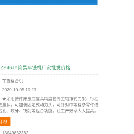
ZS46JY简易车铣机厂家批发价格
：车铣复合机
20-10-05 10:23
：★采用铸件床身底座高精度套筒主轴排式刀架、行程
数量多。可加装固定式动力头，可针对中等复杂零件进
钻孔、攻牙、铣削等组合功能。让生产效率大大提高。
订购
3649862382