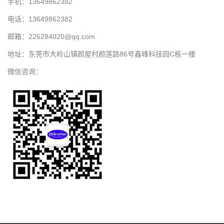
手机：13649862382
电话：13649862382
邮箱：226284020@qq.com
地址：东莞市大岭山镇颜屋村颜莲路86号鑫峰科技园C栋一楼
微信咨询：