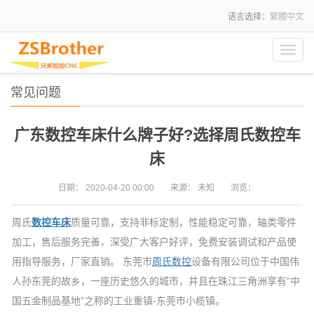
语言选择：
繁體中文
Toggl
navig
常见问题
广东数控车床什么牌子好?选择周氏数控车
床
日期：
2020-04-20 00:00
来源：
未知
浏览：
周氏
数控车床
质量可靠，支持非标定制，性能稳定可靠，轴类零件
加工，售后服务完善，深受广大客户好评，免费安装调试和产品使
用指导服务，厂家直销。 东莞市
周氏数控
设备有限公司位于中国伟
人孙东莞的故乡，一座历史悠久的城市，并且在珠江三角洲享有“中
国五金制品基地”之称的工业重镇-东莞市小榄镇。