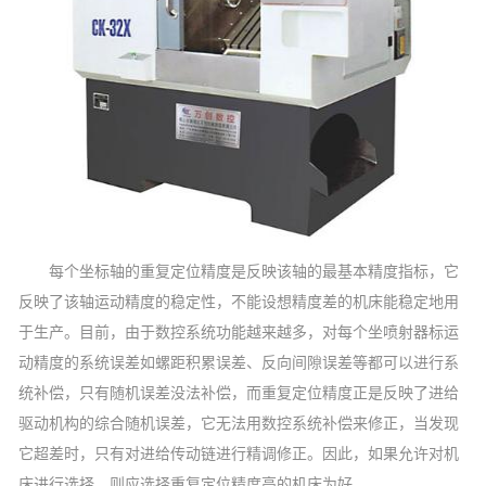
每个坐标轴的重复定位精度是反映该轴的最基本精度指标，它
反映了该轴运动精度的稳定性，不能设想精度差的机床能稳定地用
于生产。目前，由于数控系统功能越来越多，对每个坐喷射器标运
动精度的系统误差如螺距积累误差、反向间隙误差等都可以进行系
统补偿，只有随机误差没法补偿，而重复定位精度正是反映了进给
驱动机构的综合随机误差，它无法用数控系统补偿来修正，当发现
它超差时，只有对进给传动链进行精调修正。因此，如果允许对机
床进行选择，则应选择重复定位精度高的机床为好。