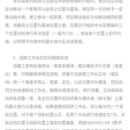
反向误差的检测方法是在所测坐标轴的行程内，预先向正向或
反向移动一个距离并以此停止位置为基准，再在同一方向给予一定
移动指令值，使之移动一段距离，然后再往相反方向移动相同的距
离，测量停止位置与基准位置之差。在靠近行程的中点及两端的三
个位置分别进行多次测定（一般为7次），求出各个位置上的平均
值，以所得平均值中的最大值为反向误差值。
5、回转工作台的定位精度检测
测量工具有标准转台、角度多面体、圆光栅及平行光管（准直
仪）等，可根据具体情况选用。测量方法是使工作台正向（或反
向）转一个角度并停止、锁紧、定位，以此位置作为基准，然后向
同方向快速转动工作台，每隔30锁紧定位，进行测量。正向转和反
向转各测量一周，各定位位置的实际转角与理论值（指令值）之差
的最大值为分度误差。如果是数控回转工作台，应以每30为一个目
标位置，对于每个目标位置从正、反两个方向进行快速定位7次，实
际达到位置与目标位置之差即位置偏差，再按GB10931-89《数字